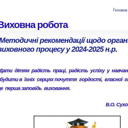
Головна
Виховна робота
Методичні рекомендації щодо органі
виховного процесу у 2024-2025 н.р.
Дати дітям радість праці, радість успіху у навчан
збудити в їхніх серцях почуття гордості, власної г
це перша заповідь виховання.
В.О. Сух