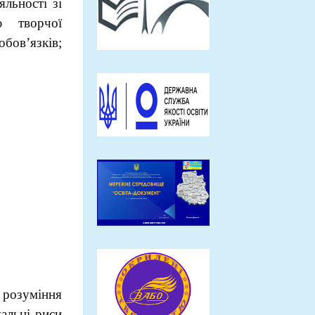
льності зі
ю творчої
ов’язків;
 розуміння
уальні риси