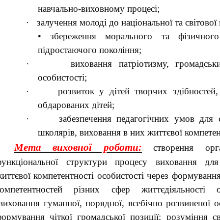
навчально-виховному процесі;
·
залучення молоді до національної та світової
• збереження морального та фізичного
підростаючого покоління;
·
виховання патріотизму, громадськ
особистості;
·
розвиток у дітей творчих здібностей,
обдарованих дітей;
·
забезпечення педагогічних умов для со
школярів, виховання в них життєвої компетен
Мета виховної роботи:
створення орга
функціональної структури процесу виховання для
иттєвої компетентності особистості через формуванн
компетентностей різних сфер життєдіяльності ос
виховання гуманної, порядної, всебічно розвиненої о
ормування чіткої громадської позиції; розуміння св