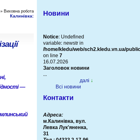
» Виховна робота
Новини
Калинівка:
Notice
: Undefined
зації
variable: newstr in
/home/kledu/web/sch2.kledu.vn.ua/publ
on line
7
16.07.2026
Заголовок новини
...
ні,
далі
↓
ідності —
Всі новини
Контакти
омлинський
Адреса:
м.Калинівка, вул.
Левка Лук'яненка,
31
Тел.:
04333 2-17-96,