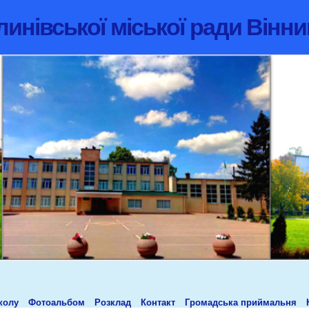
инівської міської ради Вінни
колу
Фотоальбом
Розклад
Контакт
Громадська приймальня