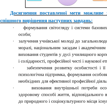
Досягнення поставленої мети можливе 
успішного вирішення наступних завдань:
·
формування світогляду і системи базових
особи;
·
залучення учнівської молоді до загальнолюд
моралі, національним засадам і академічним
виховання студентів у дусі училищного корп
і солідарності, професійної честі і наукової ет
·
забезпечення розвитку особистості і її
психологічна підтримка, формування особови
необхідних для ефективної професійної діяль
·
виховання внутрішньої потреби осо
здоровому способі життя, відповідального 
до природного і соціокультурного місця існу