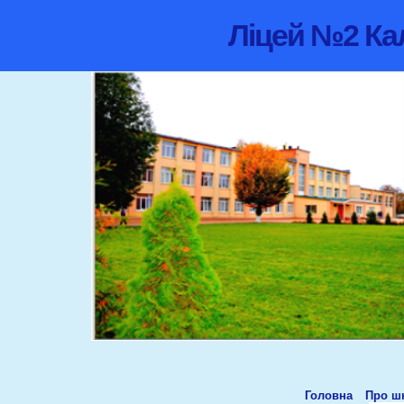
Ліцей №2 Кал
Головна
Про ш