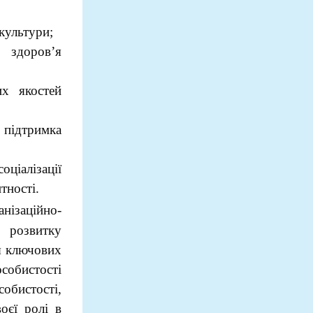
 культури;
 здоров’я
их якостей
 підтримка
ціалізації
тності.
нізаційно-
 розвитку
я ключових
обистості
собистості,
оєї ролі в