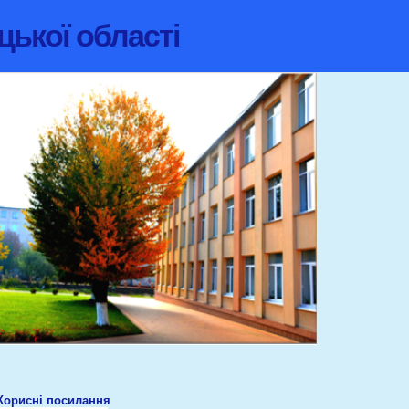
цької області
Корисні посилання