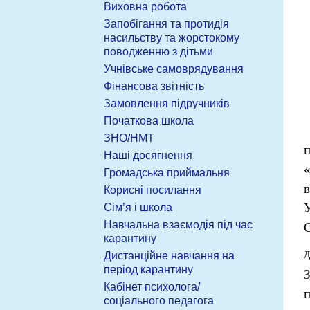
Виховна робота
Запобігання та протидія
насильству та жорстокому
поводженню з дітьми
Учнівське самоврядування
Фінансова звітність
Замовлення підручників
Початкова школа
ЗНО/НМТ
Наші досягнення
Громадська приймальня
Корисні посилання
Сім’я і школа
Навчальна взаємодія під час
О
карантину
д
Дистанційне навчання на
період карантину
Кабінет психолога/
соціального педагога