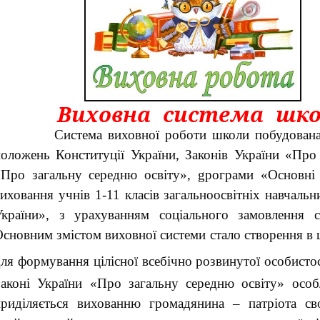
Виховна система шк
Система
виховної
роботи
школи
побудован
положень
Конституції
України
,
Законів
України
«
Про
«
Про
загальну
середню
освіту
», g
рограми
«
Основні
виховання
учнів
1-11
класів
загальноосвітніх
навчальн
України
»
,
з
урахуванням
соціального
замовлення
сновним змістом виховної системи стало створення в
ля формування цілісної всебічно розвинутої особистос
Законі України «Про загальну середню освіту» особ
приділяється вихованню громадянина – патріота сво