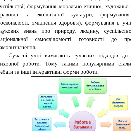
успільстві; формування морально-етичної, художньо-
правової та екологічної культури; формування
осконалості, зміцнення здоров'я), формування в учн
наукових знань про природу, людину, суспільств
національної самосвідомості готовності до про
самовизначення
.
Сучасні учні вимагають сучасних підходів до о
виховної роботи.
Тому такими популярними стали 
ебати та інші інтерактивні форми роботи.