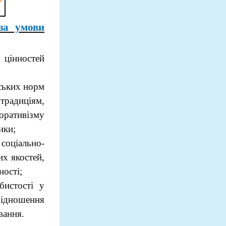
за умови
 цінностей
ських норм
 традиціям,
оративізму
ики;
 соціально-
х якостей,
ності;
бистості у
відношення
вання.