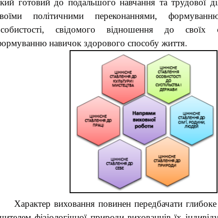
кий готовий до подальшого навчання та трудової дія
своїми політичними переконаннями, формуванн
особистості, свідомого відношення до своїх об
формуванню навичок здорового способу життя.
Характер виховання повинен передбачати глибоке
чителем фізіологічної природи вихованців їх індивід