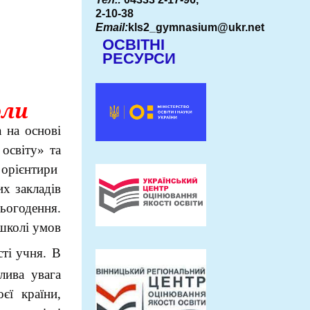
2-10-38
Email:
kls2_gymnasium@ukr.net
ОСВІТНІ
РЕСУРСИ
оли
а
на
основі
освіту
»
та
орієнтири
их
закладів
сьогодення
.
 школі умов
ті учня.
В
лива увага
єї країни,