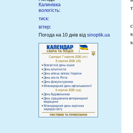
Калинівка
т
вологість:
тиск:
вітер:
Погода на 10 днів від
sinoptik.ua
м