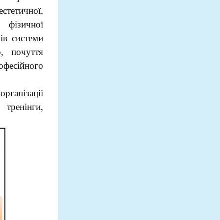
естетичної,
 фізичної
ів системи
о, почуття
фесійного
рганізації
тренінги,