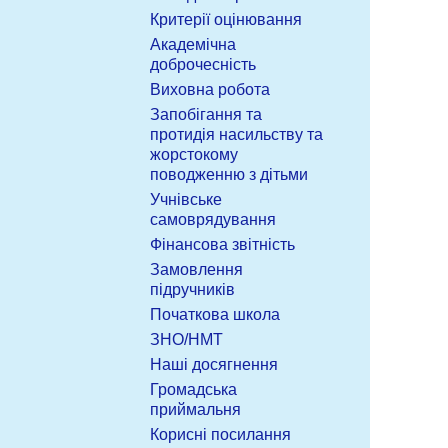
Критерії оцінювання
Академічна
доброчесність
Виховна робота
Запобігання та
протидія насильству та
жорстокому
поводженню з дітьми
Учнівське
самоврядування
Фінансова звітність
Замовлення
підручників
Початкова школа
ЗНО/НМТ
Наші досягнення
Громадська
приймальня
Корисні посилання