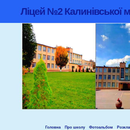
Ліцей №2 Калинівської м
Головна
Про школу
Фотоальбом
Розкла