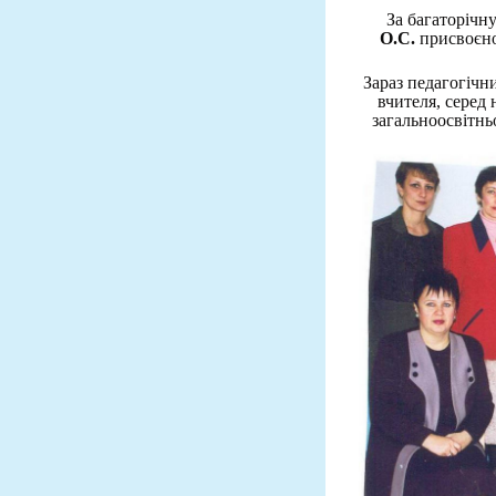
За багаторічн
О.С.
присвоєно
Зараз педагогічн
вчителя, серед
загальноосвітньо