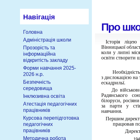
Навігація
Про шк
Головна
Адміністрація школи
Історія ліцею 
Вінницької област
Прозорість та
коли у липні міс
інформаційна
освіти створити 
відкритість закладу
Форми навчання 2025-
Необхідність
2026 н.р.
з дислокацією на
Безпечність
ескадрильї.
середовища
До військових 
Радянського сою
Інклюзивна освіта
білоруси, росіяни
Атестація педагогічних
за парти у сті
працівників
навчання.
Курсова перепідготовка
Першим директо
працював по
педагогічних
працівників
Директ
Методична робота
1948