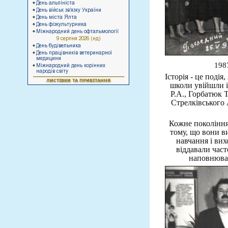
198
Історія - це подія
школи увійшли і
Р.А., Горбатюк Т
Стрелківського 
Кожне покоління 
тому, що вони в
навчання і вих
віддавали час
наповнюва