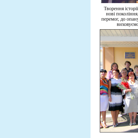
Творення історі
нові покоління
перемог, до опан
виховуємо