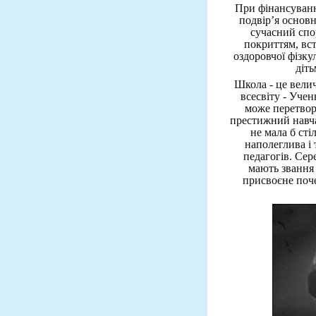
При фінансуванн
подвір’я основн
сучасний спо
покриттям, вст
оздоровчої фізку
діть
Школа - це велич
всесвіту - Учен
може перетвор
престижний навча
не мала б сті
наполеглива і
педагогів. Сер
мають звання
присвоєне поч