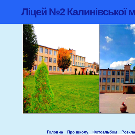
Ліцей №2 Калинівської м
Головна
Про школу
Фотоальбом
Розкла