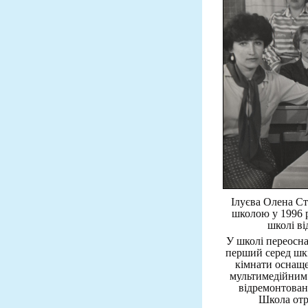
Ілуєва Олена Ст
школою у 1996 р
школі ві
У школі переосн
перший серед шкі
кімнати оснащ
мультимедійним 
відремонтован
Школа отр