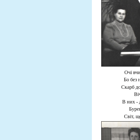
Очі вчи
Бо без 
Скарб до
Віч
В них - 
Бурев
Світ, щ