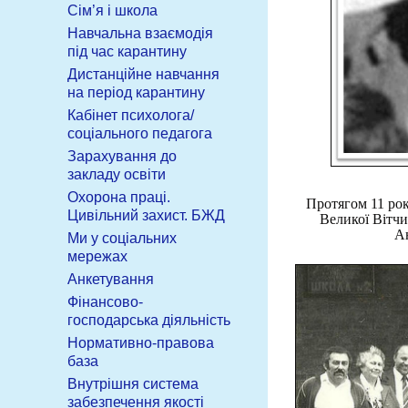
Сім’я і школа
Навчальна взаємодія
під час карантину
Дистанційне навчання
на період карантину
Кабінет психолога/
соціального педагога
Зарахування до
закладу освіти
Охорона праці.
Протягом 11 ро
Цивільний захист. БЖД
Великої Вітчи
Ан
Ми у соціальних
мережах
Анкетування
Фінансово-
господарська діяльність
Нормативно-правова
база
Внутрішня система
забезпечення якості