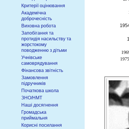
Критерії оцінювання
19
Академічна
доброчесність
1954-
Виховна робота
Запобігання та
протидія насильству та
жорстокому
поводженню з дітьми
1969
Учнівське
1975
самоврядування
Фінансова звітність
Замовлення
підручників
Початкова школа
ЗНО/НМТ
Наші досягнення
Громадська
приймальня
Корисні посилання