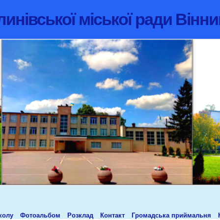
инівської міської ради Вінни
колу
Фотоальбом
Розклад
Контакт
Громадська приймальня