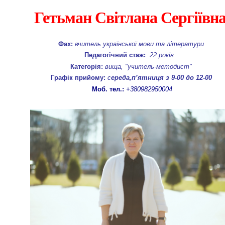
Гетьман Світлана Сергіївн
Фах:
вчитель української мови та літератури
Педагогічний стаж:
22 років
Категорія:
вища, "учитель-методист"
Графік прийому:
с
ереда,п’ятниця з 9-00 до 12-00
Моб. тел.:
+380982950004