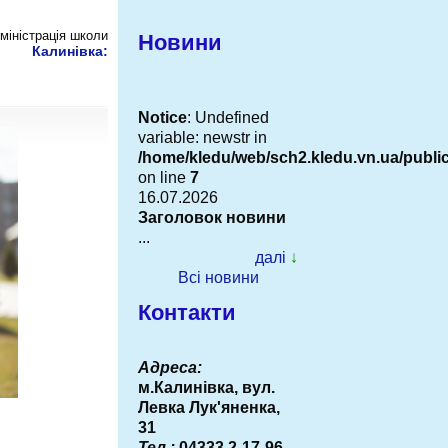
міністрація школи
Новини
Калинівка:
Notice
: Undefined
variable: newstr in
/home/kledu/web/sch2.kledu.vn.ua/publ
on line
7
16.07.2026
Заголовок новини
...
далі
↓
Всі новини
Контакти
Адреса:
м.Калинівка, вул.
Левка Лук'яненка,
31
Тел.:
04333 2-17-96,