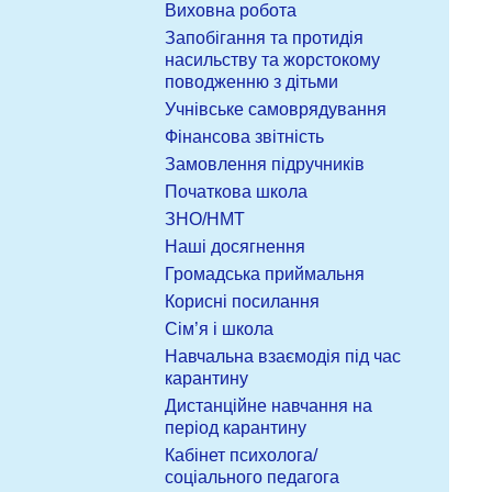
Виховна робота
Запобігання та протидія
насильству та жорстокому
поводженню з дітьми
Учнівське самоврядування
Фінансова звітність
Замовлення підручників
Початкова школа
ЗНО/НМТ
Наші досягнення
Громадська приймальня
Корисні посилання
Сім’я і школа
Навчальна взаємодія під час
карантину
Дистанційне навчання на
період карантину
Кабінет психолога/
соціального педагога