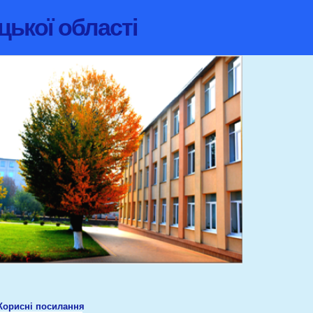
цької області
Корисні посилання