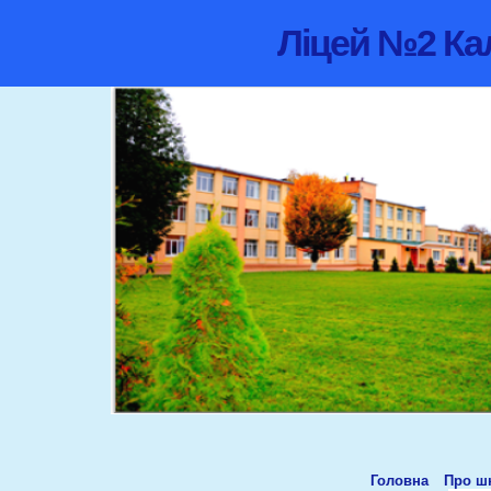
Ліцей №2 Кал
Головна
Про ш