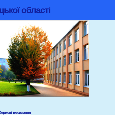
цької області
Корисні посилання