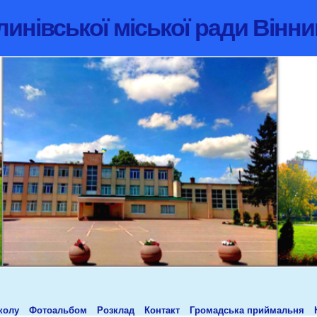
инівської міської ради Вінни
колу
Фотоальбом
Розклад
Контакт
Громадська приймальня