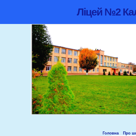
Ліцей №2 Кал
Головна
Про ш