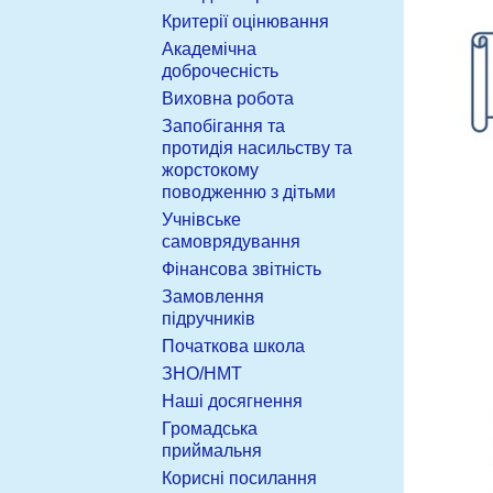
Критерії оцінювання
Академічна
доброчесність
Виховна робота
Запобігання та
протидія насильству та
жорстокому
поводженню з дітьми
Учнівське
самоврядування
Фінансова звітність
Замовлення
підручників
Початкова школа
ЗНО/НМТ
Наші досягнення
Громадська
приймальня
Корисні посилання