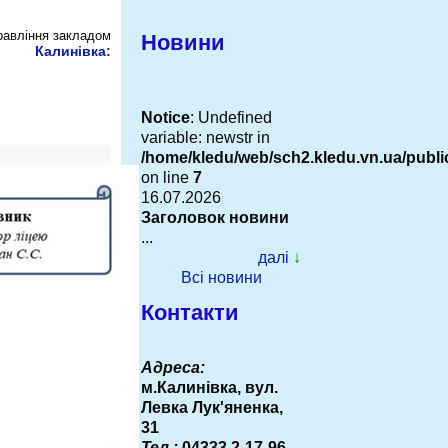
равління закладом
Новини
Калинівка:
Notice
: Undefined
variable: newstr in
/home/kledu/web/sch2.kledu.vn.ua/pub
on line
7
16.07.2026
Заголовок новини
...
далі
↓
Всі новини
Контакти
Адреса:
м.Калинівка, вул.
Левка Лук'яненка,
31
Тел.:
04333 2-17-96,