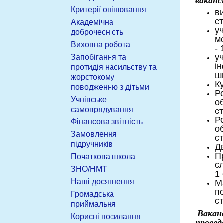
вакансі
Критерії оцінювання
в
ст
Академічна
уч
доброчесність
м
Виховна робота
- 
у
Запобігання та
і
протидія насильству та
шк
жорстокому
Ку
поводженню з дітьми
Ро
Учнівське
о
самоврядування
с
Ро
Фінансова звітність
о
Замовлення
с
підручників
Дв
П
Початкова школа
с
ЗНО/НМТ
1 
Наші досягнення
М
по
Громадська
с
приймальня
Ваканс
Корисні посилання
провед