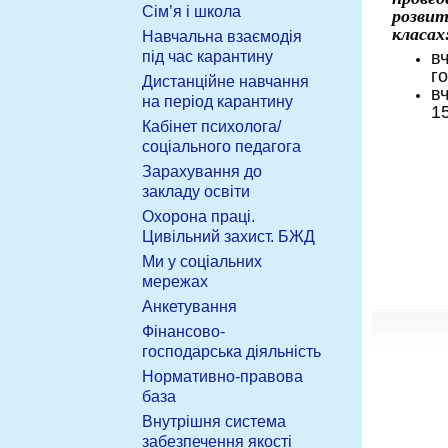
Сім’я і школа
розвит
класах
Навчальна взаємодія
під час карантину
вч
г
Дистанційне навчання
в
на період карантину
1
Кабінет психолога/
соціального педагога
Зарахування до
закладу освіти
Охорона праці.
Цивільний захист. БЖД
Ми у соціальних
мережах
Анкетування
Фінансово-
господарська діяльність
Нормативно-правова
база
Внутрішня система
забезпечення якості