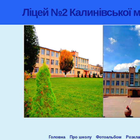
Ліцей №2 Калинівської м
Головна
Про школу
Фотоальбом
Розкла