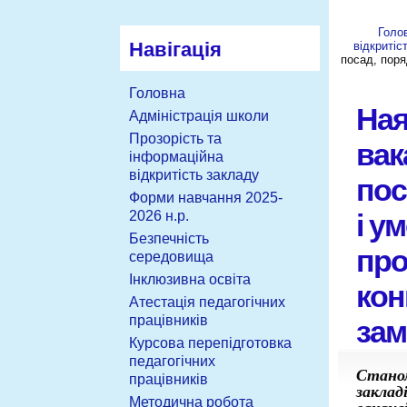
Голо
Навігація
відкритіс
посад, поря
Головна
Ная
Адміністрація школи
Прозорість та
вак
інформаційна
відкритість закладу
пос
Форми навчання 2025-
і у
2026 н.р.
Безпечність
про
середовища
Інклюзивна освіта
кон
Атестація педагогічних
працівників
зам
Курсова перепідготовка
педагогічних
Станом
працівників
заклад
Методична робота