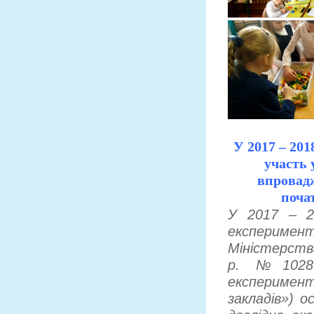
У 2017 – 20
участь 
впровад
почат
У 2017 – 2
експеримен
Міністерства
р. №1028 
експеримент
закладів») 