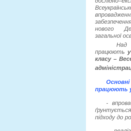
дослідно
Всеукраїнс
впровадж
забезпечення
нового Де
загальної ос
Над ре
працюють
у
класу – Вес
адміністрац
Основ
працюють у
- впров
ґрунтується
підходу до р
- реалі