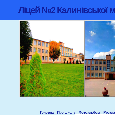
Ліцей №2 Калинівської м
Головна
Про школу
Фотоальбом
Розкла