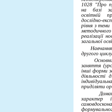
1028 "Про пр
на базі заг
освітній п
дослідно-екс
рівня з теми
методичного 
реалізації н
загальної осв
Навчання у 
другого циклу
Основними 
заняття (уро
інші форми з
діяльності д
індивідуал
приділяти орг
Домашні з
характер 
самовдоско
формувальн