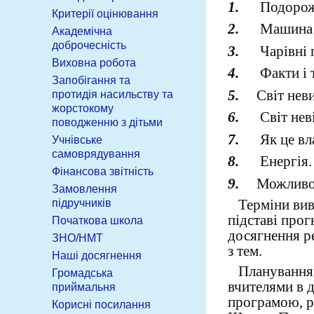
1.
Подорожу
Критерії оцінювання
2.
Машина 
Академічна
доброчесність
3.
Чарівні 
Виховна робота
4.
Факти і 
Запобігання та
5.
Світ нев
протидія насильству та
жорстокому
6.
Світ нев
поводженню з дітьми
7.
Як це вл
Учнівське
самоврядування
8.
Енергія.
Фінансова звітність
9.
Можливо
Замовлення
Терміни вивч
підручників
підставі прог
Початкова школа
досягнення р
ЗНО/НМТ
з тем.
Наші досягнення
Планування о
Громадська
вчителями в 
приймальня
програмою, р
Корисні посилання