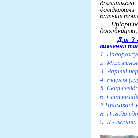
домашнього
довідковими
батьків тощ
Пріоритетни
дослідницькі,
Для 3-
вивчення та
1. Подорожує
2. Між минул
3. Чарівні п
4. Енергія (гр
5. Світ невід
6. Світ неви
7.Приховані 
8. Погода вдо
9. Я - людина