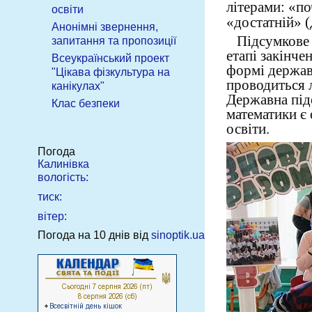
літерами: «по
освіти
«достатній» (
Анонімні звернення,
Підсумкове о
запитання та пропозиції
етапі закінче
Всеукраїнський проект
формі державн
"Цікава фізкультура на
проводиться 
канікулах"
Державна підс
Клас безпеки
математики є
освіти.
Погода
Калинівка
вологість:
тиск:
вітер:
Погода на 10 днів від
sinoptik.ua