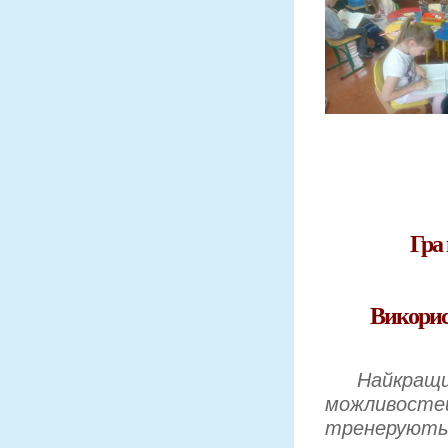
Гра
Викорис
Найкращий 
можливосте
тренеруют