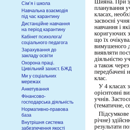
Шияна. При з
Сім’я і школа
планування у
Навчальна взаємодія
класах, необх
під час карантину
засвоєні учня
Дистанційне навчання
навчання і як
на період карантину
коригуючих з
Кабінет психолога/
що їх очікува
соціального педагога
вимушеного д
Зарахування до
виявляти пос
закладу освіти
діяльністю у
Охорона праці.
а також через
Цивільний захист. БЖД
передбачені 
Ми у соціальних
клас.
мережах
У 4 класах з
Анкетування
орієнтовні в
Фінансово-
учнів. Засто
господарська діяльність
(тематичне, с
Нормативно-правова
Підсумкове о
база
річне) здійсн
Внутрішня система
результати п
забезпечення якості