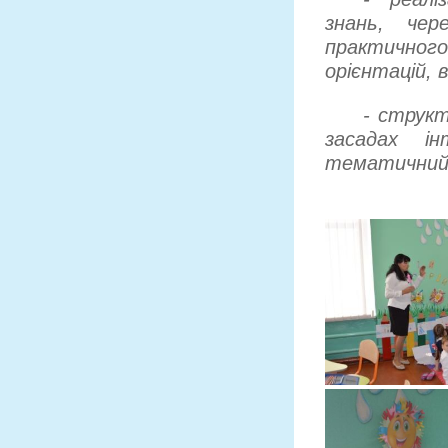
знань, че
практичног
орієнтацій, 
- структ
засадах ін
тематичний 