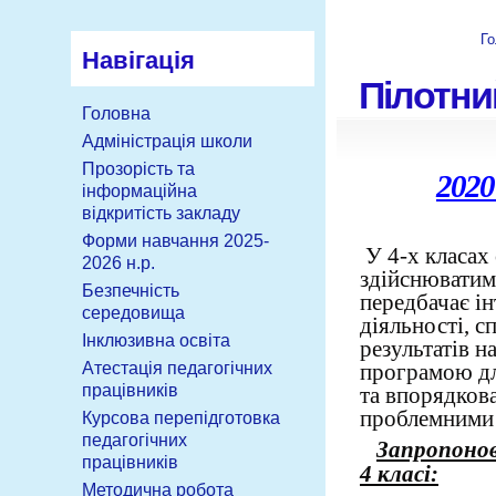
Го
Навігація
Пілотни
Головна
Адміністрація школи
Прозорість та
202
інформаційна
відкритість закладу
Форми навчання 2025-
У 4-х класах
2026 н.р.
здійснюватиме
Безпечність
передбачає ін
середовища
діяльності, 
Інклюзивна освіта
результатів 
програмою для
Атестація педагогічних
працівників
та впорядков
проблемними
Курсова перепідготовка
педагогічних
Запропонов
працівників
4 класі:
Методична робота