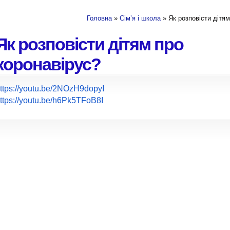
Головна
»
Сім’я і школа
» Як розповісти дітям
Як розповісти дітям про
коронавірус?
ttps://youtu.be/2NOzH9dopyI
ttps://youtu.be/h6Pk5TFoB8I