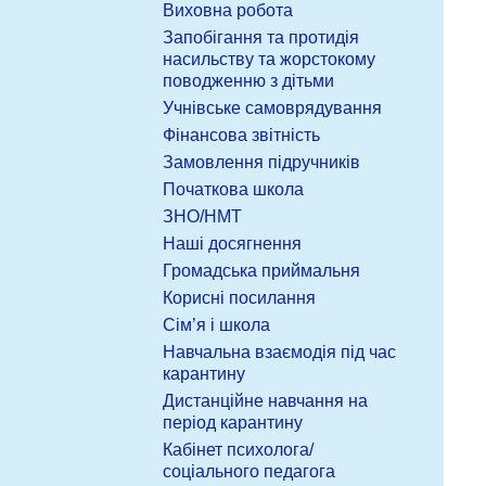
Виховна робота
Запобігання та протидія
насильству та жорстокому
поводженню з дітьми
Учнівське самоврядування
Фінансова звітність
Замовлення підручників
Початкова школа
ЗНО/НМТ
Наші досягнення
Громадська приймальня
Корисні посилання
Сім’я і школа
Навчальна взаємодія під час
карантину
Дистанційне навчання на
період карантину
Кабінет психолога/
соціального педагога