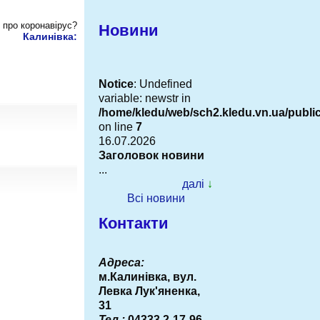
 про коронавірус?
Новини
Калинівка:
Notice
: Undefined
variable: newstr in
/home/kledu/web/sch2.kledu.vn.ua/publ
on line
7
16.07.2026
Заголовок новини
...
далі
↓
Всі новини
Контакти
Адреса:
м.Калинівка, вул.
Левка Лук'яненка,
31
Тел.:
04333 2-17-96,