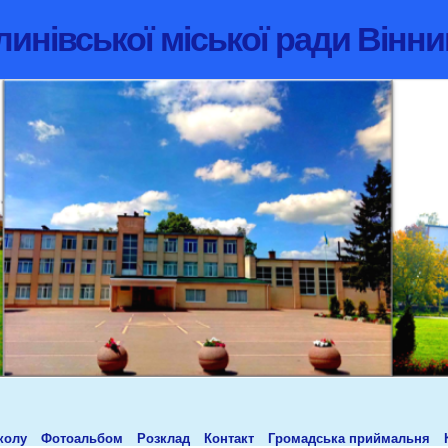
инівської міської ради Вінни
колу
Фотоальбом
Розклад
Контакт
Громадська приймальня