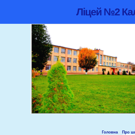
Ліцей №2 Кал
Головна
Про ш